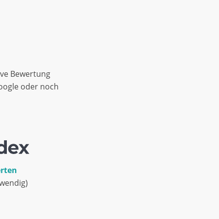
ive Bewertung
Google oder noch
erten
twendig)