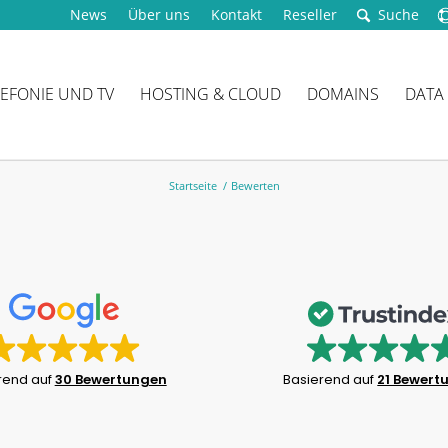
News
Über uns
Kontakt
Reseller
Suche
LEFONIE UND TV
HOSTING & CLOUD
DOMAINS
DATA
Startseite
/
Bewerten
rend auf
30 Bewertungen
Basierend auf
21 Bewert