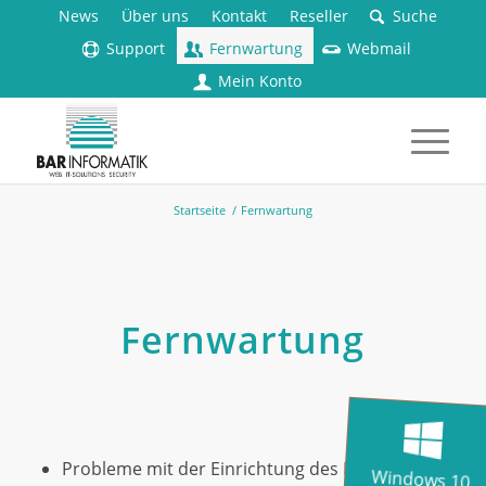
News
Über uns
Kontakt
Reseller
Suche
Support
Fernwartung
Webmail
Mein Konto
Startseite
/
Fernwartung
Fernwartung
Probleme mit der Einrichtung des E-Mail-
Windows 10