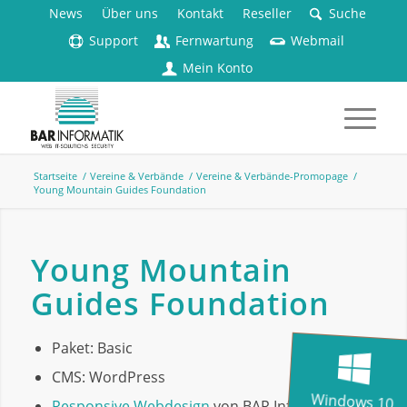
News
Über uns
Kontakt
Reseller
Suche
Support
Fernwartung
Webmail
Mein Konto
Startseite
/
Vereine & Verbände
/
Vereine & Verbände-Promopage
/
Young Mountain Guides Foundation
Young Mountain
Guides Foundation
Paket: Basic
CMS: WordPress
Windows 10
Responsive Webdesign
von BAR Informatik