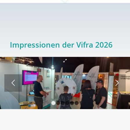
Impressionen der Vifra 2026
1
2
3
4
5
6