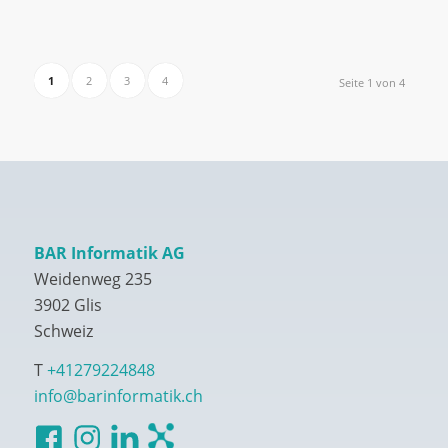
1
2
3
4
Seite 1 von 4
BAR Informatik AG
Weidenweg 235
3902 Glis
Schweiz
T
+41279224848
info@barinformatik.ch