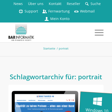
News
Über uns
Kontakt
Reseller
Suche
Support
Fernwartung
Webmail
Mein Konto
Startseite
/
portrait
Schlagwortarchiv für:
portrait
Windows 10