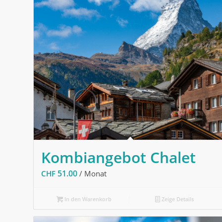
Kombiangebot Chalet
51.00
CHF
/ Monat
In den Warenkorb
Zeige Details