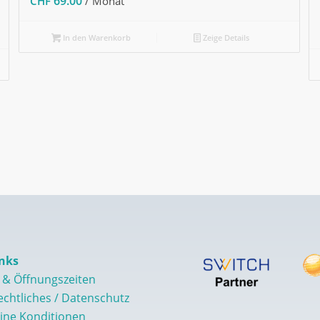
69.00
CHF
/ Monat
In den Warenkorb
Zeige Details
nks
 & Öffnungszeiten
echtliches / Datenschutz
ine Konditionen