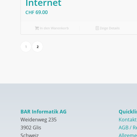
Internet
69.00
CHF
In den Warenkorb
Zeige Details
1
2
BAR Informatik AG
Quickli
Weidenweg 235
Kontakt
3902 Glis
AGB / R
Schweiz
Allgeme