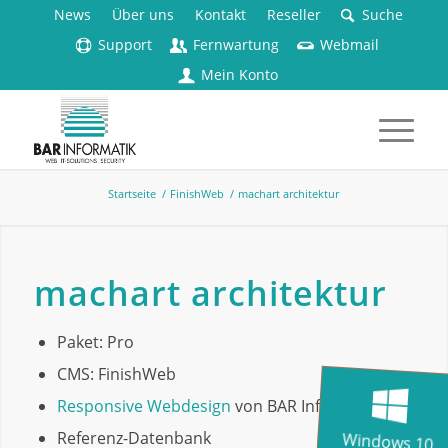
News
Über uns
Kontakt
Reseller
Suche
Support
Fernwartung
Webmail
Mein Konto
Startseite
/
FinishWeb
/
machart architektur
machart architektur
Paket: Pro
CMS: FinishWeb
Responsive Webdesign
von BAR Informatik
Referenz-Datenbank
Windows 10