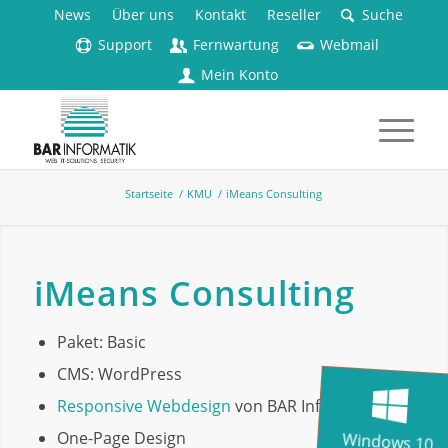
News
Über uns
Kontakt
Reseller
Suche
Support
Fernwartung
Webmail
Mein Konto
Startseite
/
KMU
/
iMeans Consulting
iMeans Consulting
Paket: Basic
CMS: WordPress
Responsive Webdesign
von BAR Informatik
One-Page Design
Windows 10