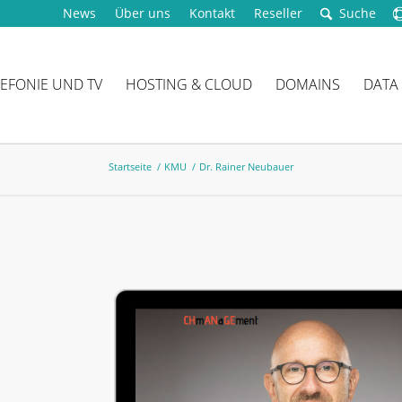
News
Über uns
Kontakt
Reseller
Suche
LEFONIE UND TV
HOSTING & CLOUD
DOMAINS
DATA
Startseite
/
KMU
/
Dr. Rainer Neubauer