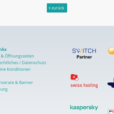
zurück
nks
 & Öffnungszeiten
echtliches / Datenschutz
ine Konditionen
Inserate & Banner
nung