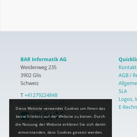
BAR Informatik AG
Quickli
Weidenweg 235
Kontakt
3902 Glis
AGB / R
Schweiz
Allgeme
SLA
T
+41279224848
Logos, 
info@barinformatik.ch
E-Rech
Diese Website verwendet Cookies um Ihnen das
beste Erlebnis auf der Website zu bieten. Durch
die Nutzung der Website erklären Sie sich damit
einverstanden, dass Cookies gesetzt werden.