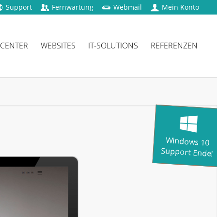
Support
Fernwartung
Webmail
Mein Konto
 CENTER
WEBSITES
IT-SOLUTIONS
REFERENZEN
Windows 10
Support Ende!