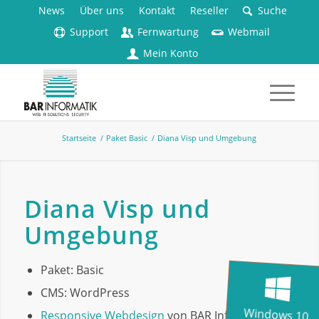
News
Über uns
Kontakt
Reseller
Suche
Support
Fernwartung
Webmail
Mein Konto
Startseite
/
Paket Basic
/
Diana Visp und Umgebung
Diana Visp und
Umgebung
Paket: Basic
CMS: WordPress
Windows 10
Responsive Webdesign
von BAR Informatik