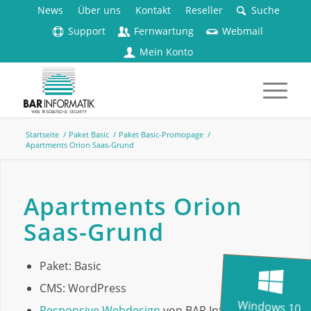
News
Über uns
Kontakt
Reseller
Suche
Support
Fernwartung
Webmail
Mein Konto
Startseite
/
Paket Basic
/
Paket Basic-Promopage
/
Apartments Orion Saas-Grund
Apartments Orion
Saas-Grund
Paket: Basic
CMS: WordPress
Windows 10
Responsive Webdesign
von BAR Informatik