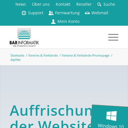
News
Über uns
Kontakt
Reseller
Suche
Support
Fernwartung
Webmail
Mein Konto
Startseite
/
Vereine & Verbände
/
Vereine & Verbände-Promopage
/
AlpNet
Auffrischung
der Website
Windows 10